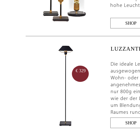
hohe Leucht
SHOP
LUZZANT
Die ideale L
ausgewogenen
€ 329
Wohn- oder 
angenehmes L
nur 800g ein
wie der der 
um Blendung 
Raumes rund
SHOP