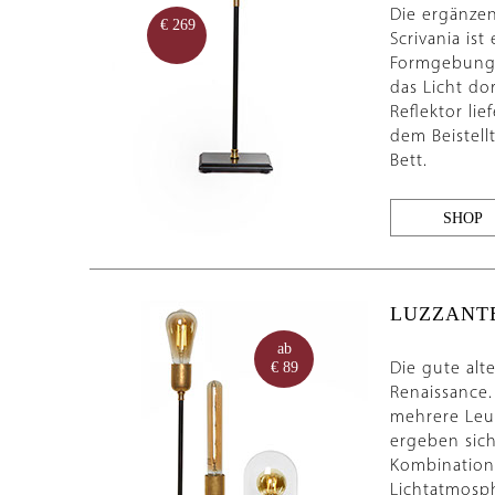
Die ergänze
€ 269
Scrivania is
Formgebung 
das Licht do
Reflektor lie
dem Beistell
Bett.
SHOP
LUZZANT
ab
Die gute alte
€ 89
Renaissance.
mehrere Leu
ergeben sich
Kombination 
Lichtatmosph