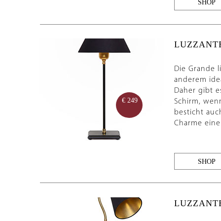
SHOP
LUZZANT
Die Grande l
anderem idea
Daher gibt e
Schirm, wenn
€ 249
besticht auc
Charme einer
SHOP
LUZZANTE