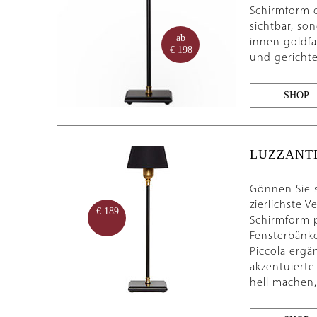
Schirmform e
sichtbar, so
ab
innen goldfa
€ 198
und gerichte
SHOP
LUZZANT
Gönnen Sie s
zierlichste V
€ 189
Schirmform p
Fensterbänke
Piccola ergä
akzentuierte
hell machen,