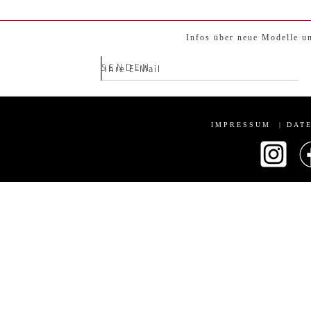
Infos über neue Modelle u
SENDEN
Ihre E-Mail
IMPRESSUM
|
DAT